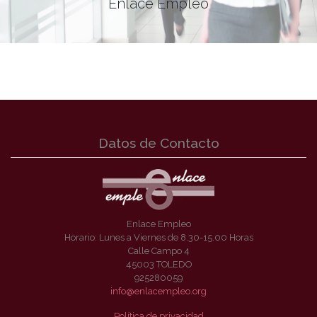
Enlace Empleo
Datos de Contacto
Enlace Empleo
Horario: Lunes a Viernes de 8.30-15.00 Horas
Calle Campo 4
45003 TOLEDO
925280059
info@enlacempleo.org
Política de privacidad