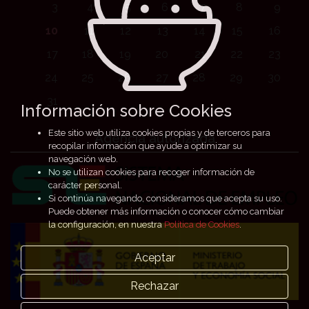
3
4
5
6
7
8
9
10
11
12
13
14
15
16
17
18
19
20
21
22
23
24
25
26
27
28
29
30
31
Información sobre Cookies
Este sitio web utiliza cookies propias y de terceros para
Agencia autorizada
recopilar información que ayude a optimizar su
navegación web.
No se utilizan cookies para recoger información de
carácter personal.
Si continúa navegando, consideramos que acepta su uso.
Puede obtener más información o conocer cómo cambiar
la configuración, en nuestra
Política de Cookies
.
Aceptar
Rechazar