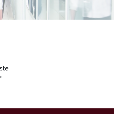
ste
es