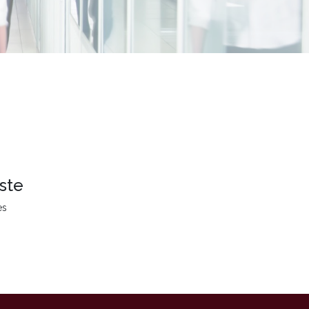
ste
es