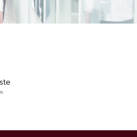
ste
es