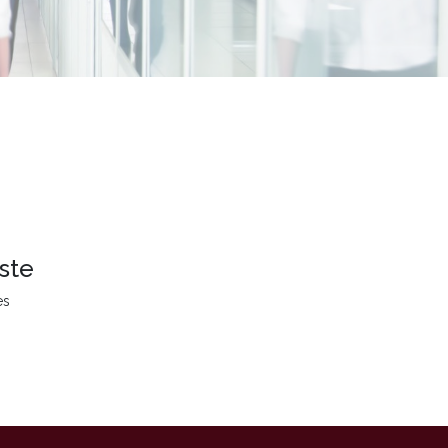
ste
es