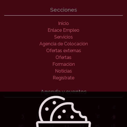
Secciones
Inicio
Enlace Empleo
Servicios
Agencia de Colocación
Ofertas externas
Ofertas
Formación
Noticias
Regístrate
Agenda y eventos
1
2
3
4
5
6
7
8
9
10
11
12
13
14
15
16